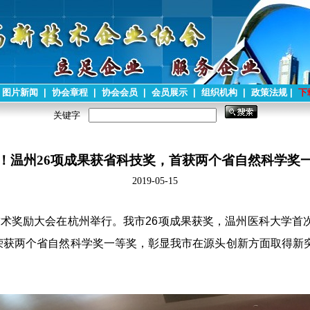
图片新闻
|
协会章程
|
协会会员
|
会员展示
|
组织机构
|
政策法规
|
下
关键字
！温州26项成果获省科技奖，首获两个省自然科学奖
2019-05-15
技术奖励大会在杭州举行。我市26项成果获奖，温州医科大学首
荣获两个省自然科学奖一等奖，彰显我市在源头创新方面取得新