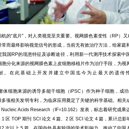
机的“底片”，对人类视觉至关重要。视网膜色素变性（RP）又
的异常而最终影响视觉信号的形成，当前无有效治疗方法，给家庭
我国RP的现患特征及诊断途径，利用新一代测序技术探索中国 
S 细胞分化来源的视网膜色素上皮细胞移植片作为治疗手段，为
献。在此基础上开发并建立中国迄今为止最大的遗传
者体细胞来源的诱导多能干细胞（iPSC）作为种子细胞，成功
多项相关发明专利，为临床应用奠定了关键的科学基础。相关成果
24）和 Nucleic Acids Research（IF=10.162）发表，标志着
区 TOP 期刊 SCI 论文 4 篇、2 区 SCI 论文 4 篇，累计总影响
ence 他引12 次以上 5 篇，在国内外具有较强的学术影响力。推动