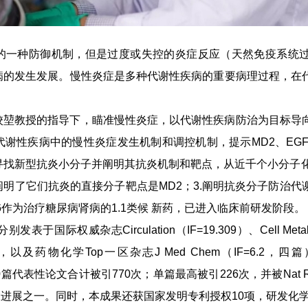
的一种防御机制，但是过度或失控的炎症反应（天然免疫系统
病的发生发展。慢性炎症是多种代谢性疾病的重要病理过程，在
校堃教授的指导下，瞄准慢性炎症，以代谢性疾病防治为目标导
谢性疾病中的慢性炎症发生机制和调控机制，提示MD2、EGF
寻找新型抗炎小分子并阐明其抗炎机制和靶点，从近千个小分子化
明了它们抗炎的直接分子靶点是MD2；3.阐明抗炎分子防治代
6作为治疗糖尿病肾病的1.1类候 新药，已进入临床前研发阶段。
国际权威杂志Circulation（IF=19.309）、Cell Metaboli
2.124），以及药物化学Top一区杂志J Med Chem（IF=6.2，
）。10篇代表性论文合计被引770次；单篇最高被引226次，并被Nat Re
年十大进展之一。同时，本成果还获国家发明专利授权10项，研发化学